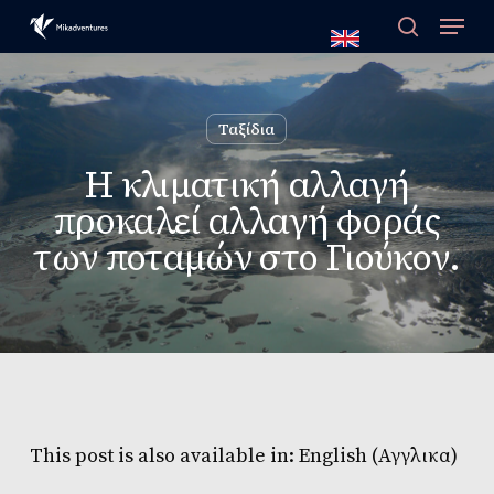
Skip
to
main
content
Ταξίδια
Η κλιματική αλλαγή
προκαλεί αλλαγή φοράς
των ποταμών στο Γιούκον.
This post is also available in:
English
(
Αγγλικα
)