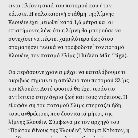
είναι πλέον η σκιά του ποταμού που ήταν
κάποτε. Η καλοκαιρινή στάθμη της λίμνης
Κλουέιν έχει μειωθεί κατά 1,6 μέτρα και οι
επιστήμονες λένε ότι η λίμνη θα μπορούσε να
συνεχίσει να πέφτει χαμηλότερα έως ότου
σταματήσει τελικά να τροφοδοτεί τον ποταμό
Κλουέιν, τον ποταμό Σλίμς (Lhù’ààn Män Tága).
Θα περάσουνε χρόνια μέχρι να καταλάβουμε τι
ακριβώς σημαίνει η απώλεια του ποταμού Σλίμς
και Κλουέιν. Αυτό φυσικά θα έχει τεράστιο
αντίκτυπο στην άγρια ζωή και τους ντόπιους. Η
εξαφάνιση του ποταμού Σλίμς επηρεάζει ήδη
τους ανθρώπους που ζουν κατά μήκος της
λίμνης Κλουέιν. Σύμφωνα με τον αρχηγό του
”Πρώτου έθνους της Κλουέιν”, Μπομπ Ντίκσον, η