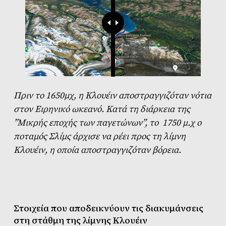
Πριν το 1650μχ, η Κλουέιν αποστραγγιζόταν νότια
στον Ειρηνικό ωκεανό. Κατά τη διάρκεια της
”Μικρής εποχής των παγετώνων”, το 1750 μ.χ ο
ποταμός Σλίμς άρχισε να ρέει προς τη λίμνη
Κλουέιν, η οποία αποστραγγιζόταν βόρεια.
Στοιχεία
που αποδεικνύουν τις διακυμάνσεις
στη
στάθμη
της λίμνης
Κλουέιν