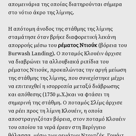
απομεινάρια της οποίας διατηρούνται σήμερα
στο νότιο άκρο της λίμνης.
Η απότομη άνοδος της στάθμης της λίμνης
σταμάτησε όταν βρήκε διαφορετική λεκάνη
απορροής μέσω του
ρέματος Ντιούκ
(βόρεια του
Burwash Landing). Ο ποταμός Κλουέιν άρχισε
να διαβρώνει τα αλλουβιακά ριπίδια του
ρέματος Ντιούκ, προκαλώντας την αργή μείωση
της στάθμης της λίμνης, που συνεχίστηκε μέχρι
να επιτευχθεί η ισορροπία μεταξύ διάβρωσης
και απόθεσης (1750 μ.Χ.)και να φτάσει τη
σημερινή της στάθμη. Ο ποταμός Σλίμς άρχισε
να ρέει προς τη λίμνη Κλουέιν, η οποία
αποστραγγιζόταν βόρεια, στον ποταμό Κλουέιν
του οποίου τα νερά έρεαν στη Βερίγγειο
θάλασσα, μέσω των ρεμάτων Ντοντζέκ, Γουάιτ