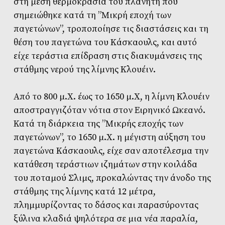
στη μέση θερμοκρασία του πλανήτη που
σημειώθηκε κατά τη ”Μικρή εποχή των
παγετώνων”, τροποποίησε τις διαστάσεις και τη
θέση του παγετώνα του Kάσκαουλς, και αυτό
είχε τεράστια επίδραση στις διακυμάνσεις της
στάθμης νερού της λίμνης Kλουέιν.
Από το 800 μ.Χ. έως το 1650 μ.Χ, η λίμνη Kλουέιν
αποστραγγιζόταν νότια στον Ειρηνικό Ωκεανό.
Κατά τη διάρκεια της ”Μικρής εποχής των
παγετώνων”, το 1650 μ.Χ. η μέγιστη αύξηση του
παγετώνα Kάσκαουλς, είχε σαν αποτέλεσμα την
κατάθεση τεράστιων ιζημάτων στην κοιλάδα
του ποταμού Σλιμς, προκαλώντας την άνοδο της
στάθμης της λίμνης κατά 12 μέτρα,
πλημμυρίζοντας το δάσος και παρασύροντας
ξύλινα κλαδιά ψηλότερα σε μια νέα παραλία,