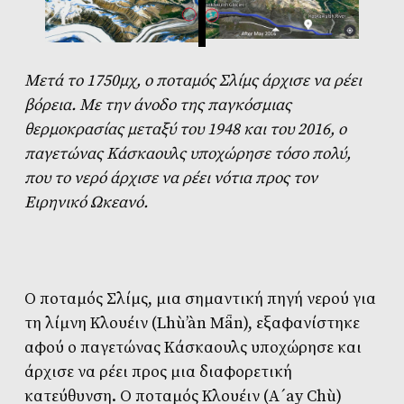
Μετά το 1750μχ, ο ποταμός Σλίμς άρχισε να ρέει
βόρεια. Με την άνοδο της παγκόσμιας
θερμοκρασίας μεταξύ του 1948 και του 2016, ο
παγετώνας Kάσκαουλς υποχώρησε τόσο πολύ,
που το νερό άρχισε να ρέει νότια προς τον
Ειρηνικό Ωκεανό.
Ο ποταμός Σλίμς, μια σημαντική πηγή νερού για
τη λίμνη Κλουέιν (Lhù’àn Mǟn), εξαφανίστηκε
αφού ο παγετώνας Kάσκαουλς υποχώρησε και
άρχισε να ρέει προς μια διαφορετική
κατεύθυνση. Ο ποταμός Κλουέιν (A´ay Chù)